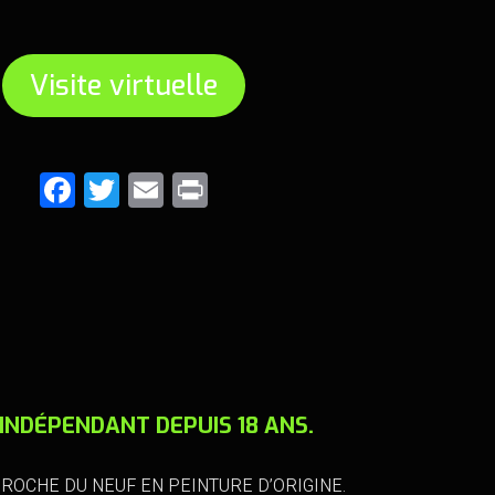
Visite virtuelle
F
T
E
Pr
a
wi
m
in
ce
tt
ai
t
b
er
l
o
o
k
INDÉPENDANT DEPUIS 18 ANS.
ROCHE DU NEUF EN PEINTURE D’ORIGINE.