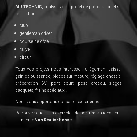
MJ TECHNIC
, analyse votre projet de préparation et sa
réalisation
club
gentleman driver
course de côte
rallye
circuit
Tous vos projets nous interesse : allègement caisse,
gain de puissance, pièces sur mesure, réglage chassis,
préparation BV, pont court, pose arceau, sièges
bacquets, freins spéciaux….
Nous vous apportons conseil et expérience.
Retrouvez quelques exemples de nos réalisations dans
le menu
« Nos Réalisations »