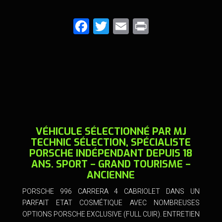
F
T
E
Pr
a
wi
m
in
ce
tt
ai
t
b
er
l
o
o
k
VÉHICULE SÉLECTIONNÉ PAR MJ
TECHNIC SÉLECTION, SPÉCIALISTE
PORSCHE INDÉPENDANT DEPUIS 18
ANS. SPORT – GRAND TOURISME –
ANCIENNE
PORSCHE 996 CARRERA 4 CABRIOLET DANS UN
PARFAIT ETAT COSMÉTIQUE AVEC NOMBREUSES
OPTIONS PORSCHE EXCLUSIVE (FULL CUIR). ENTRETIEN