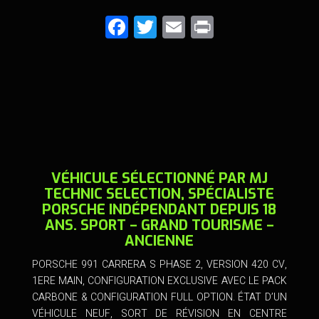
F
T
E
Pr
a
wi
m
in
ce
tt
ai
t
b
er
l
o
o
k
VÉHICULE SÉLECTIONNÉ PAR MJ
TECHNIC SELECTION, SPÉCIALISTE
PORSCHE INDÉPENDANT DEPUIS 18
ANS. SPORT – GRAND TOURISME –
ANCIENNE
PORSCHE 991 CARRERA S PHASE 2, VERSION 420 CV,
1ERE MAIN, CONFIGURATION EXCLUSIVE AVEC LE PACK
CARBONE & CONFIGURATION FULL OPTION. ÉTAT D’UN
VÉHICULE NEUF, SORT DE RÉVISION EN CENTRE