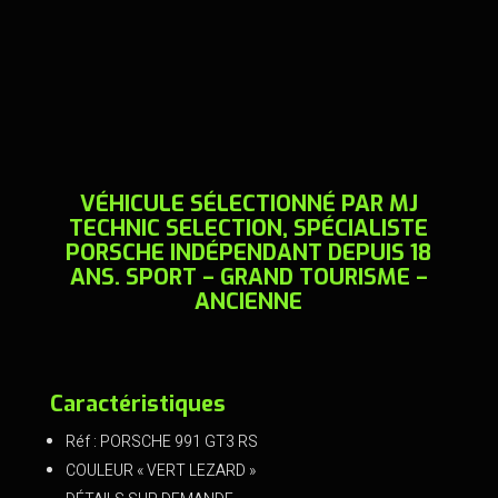
a
wi
m
in
ce
tt
ai
t
b
er
l
o
o
k
VÉHICULE SÉLECTIONNÉ PAR MJ
TECHNIC SELECTION, SPÉCIALISTE
PORSCHE INDÉPENDANT DEPUIS 18
ANS. SPORT – GRAND TOURISME –
ANCIENNE
Caractéristiques
Réf : PORSCHE 991 GT3 RS
COULEUR « VERT LEZARD »