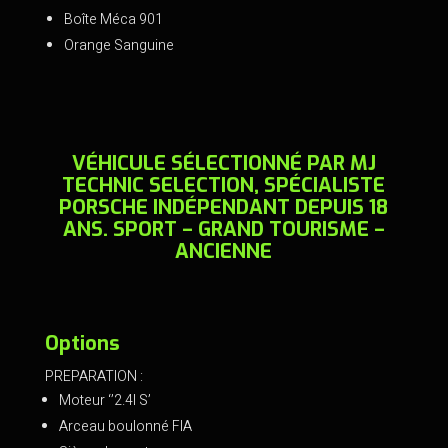
o
Boîte Méca 901
k
Orange Sanguine
VÉHICULE SÉLECTIONNÉ PAR MJ
TECHNIC SELECTION, SPÉCIALISTE
PORSCHE INDÉPENDANT DEPUIS 18
ANS. SPORT – GRAND TOURISME –
ANCIENNE
Options
PREPARATION :
Moteur ‘’2.4l S’
Arceau boulonné FIA