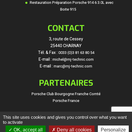
Restauration Préparation Porsche 914 6 3.0L avec
Boite 915
CONTACT
3, route de Cessey
25440 CHARNAY
Tél. & Fax :
0033 (0)3 81 63 80 54
E-mail :
michel@mj-technic.com
E-mail :
marc@mj-technic.com
PARTENAIRES
Porsche Club Bourgogne Franche Comté
Porsche France
This site uses cookies and gives you control over what you want
to activate
© Copyright
ClicOnWeb
2021 -
Mentions légales
-
Politique de
confidentialité
OK, accept all
Deny all cookies
Personalize