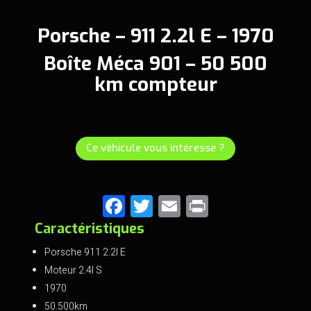
Porsche – 911 2.2l E – 1970
Boîte Méca 901 – 50 500
km compteur
Ce véhicule vous intéresse ?
F
T
E
Pr
a
wi
m
in
Caractéristiques
ce
tt
ai
t
Porsche 911 2.2l E
b
er
l
Moteur 2.4l S
o
1970
50.500km