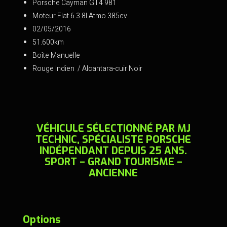
ce
tt
ai
t
Porsche Cayman GT4 981
b
er
l
Moteur Flat 6 3.8l Atmo 385cv
o
02/05/2016
51.600km
o
Boîte Manuelle
k
Rouge Indien / Alcantara-cuir Noir
VÉHICULE SÉLECTIONNÉ PAR MJ
TECHNIC, SPÉCIALISTE PORSCHE
INDÉPENDANT DEPUIS 25 ANS.
SPORT – GRAND TOURISME –
ANCIENNE
Options