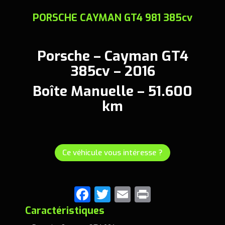
PORSCHE CAYMAN GT4 981 385cv
Porsche – Cayman GT4
385cv – 2016
Boîte Manuelle – 51.600
km
Ce véhicule vous intéresse ?
F
T
E
Pr
a
wi
m
in
Caractéristiques