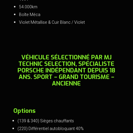
o
54.000km
o
Boîte Méca
k
Violet Métallise & Cuir Blanc / Violet
VÉHICULE SÉLECTIONNÉ PAR MJ
TECHNIC SELECTION, SPÉCIALISTE
PORSCHE INDÉPENDANT DEPUIS 18
ANS. SPORT – GRAND TOURISME –
ANCIENNE
Options
(139 & 340) Sièges chauffants
(220) Différentiel autobloquant 40%