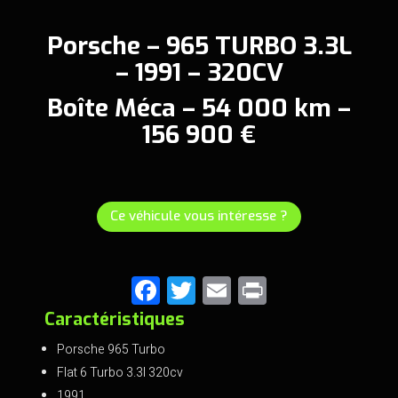
Porsche – 965 TURBO 3.3L
– 1991 – 320CV
Boîte Méca – 54 000 km –
156 900 €
Ce véhicule vous intéresse ?
F
T
E
Pr
a
wi
m
in
Caractéristiques
ce
tt
ai
t
Porsche 965 Turbo
b
er
l
Flat 6 Turbo 3.3l 320cv
1991