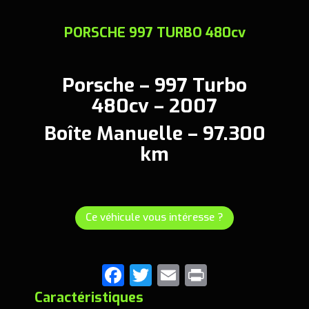
PORSCHE 997 TURBO 480cv
Porsche – 997 Turbo
480cv – 2007
Boîte Manuelle – 97.300
km
Ce véhicule vous intéresse ?
F
T
E
Pr
a
wi
m
in
Caractéristiques