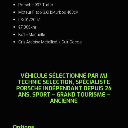
ce
tt
ai
t
Porsche 997 Turbo
b
er
l
Moteur Flat 6 3.6l bi-turbos 480cv
o
03/01/2007
97.300km
o
Boîte Manuelle
k
Gris Ardoise Métallisé / Cuir Cocoa
VÉHICULE SÉLECTIONNÉ PAR MJ
TECHNIC SELECTION, SPÉCIALISTE
PORSCHE INDÉPENDANT DEPUIS 24
ANS. SPORT – GRAND TOURISME –
ANCIENNE
Options