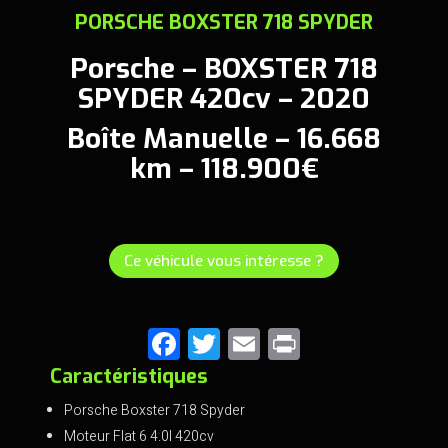
PORSCHE BOXSTER 718 SPYDER
Porsche – BOXSTER 718
SPYDER 420cv – 2020
Boîte Manuelle – 16.668
km – 118.900€
Ce véhicule vous intéresse ?
F
T
E
Pr
a
wi
m
in
Caractéristiques
ce
tt
ai
t
Porsche Boxster 718 Spyder
b
er
l
Moteur Flat 6 4.0l 420cv