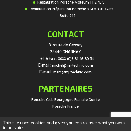
Restauration Porsche Moteur 911 2.4L S
Restauration Préparation Porsche 914 6 3.0L avec
Boite 915
CONTACT
3, route de Cessey
25440 CHARNAY
Tél. & Fax :
0033 (0)3 81 63 80 54
E-mail :
michel@mj-technic.com
E-mail :
marc@mj-technic.com
PARTENAIRES
Porsche Club Bourgogne Franche Comté
Porsche France
This site uses cookies and gives you control over what you want
to activate
© Copyright
ClicOnWeb
2021 -
Mentions légales
-
Politique de