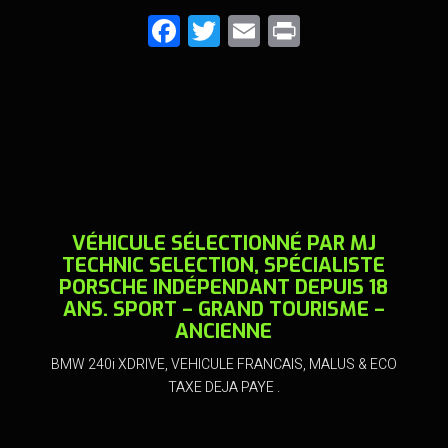
F
T
E
Pr
a
wi
m
in
ce
tt
ai
t
b
er
l
o
o
k
VÉHICULE SÉLECTIONNÉ PAR MJ
TECHNIC SELECTION, SPÉCIALISTE
PORSCHE INDÉPENDANT DEPUIS 18
ANS. SPORT – GRAND TOURISME –
ANCIENNE
BMW 240i XDRIVE, VEHICULE FRANCAIS, MALUS & ECO
TAXE DEJA PAYE .