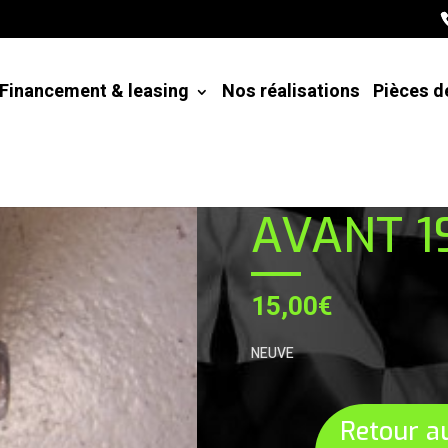
Financement & leasing
Nos réalisations
Pièces d
ROTULE 
AVANT 1
15,00
€
NEUVE
Retour a