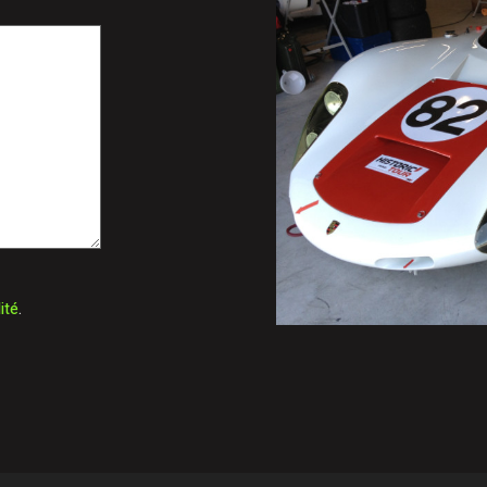
ité
.