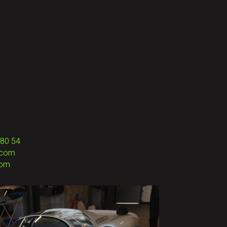
 80 54
.com
com