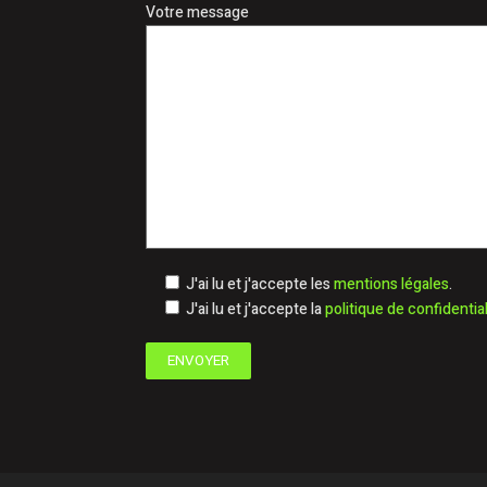
Votre message
J'ai lu et j'accepte les
mentions légales
.
J'ai lu et j'accepte la
politique de confidential