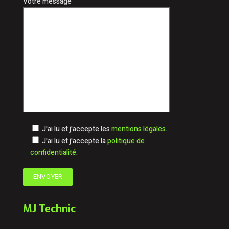
Votre message
J'ai lu et j'accepte les
mentions légales
.
J'ai lu et j'accepte la
politique de
confidentialité
.
MJ Technic